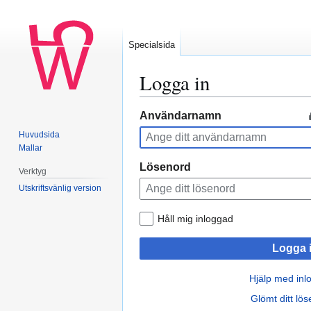
Specialsida
Logga in
Hoppa
Hoppa
Användarnamn
till
till
Huvudsida
navigering
sök
Mallar
Lösenord
Verktyg
Utskriftsvänlig version
Håll mig inloggad
Logga 
Hjälp med inl
Glömt ditt lö