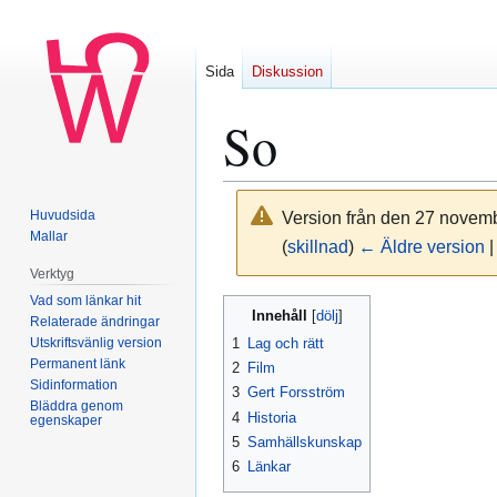
Sida
Diskussion
So
Huvudsida
Version från den 27 novemb
Mallar
(
skillnad
)
← Äldre version
|
Verktyg
Vad som länkar hit
Innehåll
Relaterade ändringar
Hoppa
Hoppa
Utskriftsvänlig version
1
Lag och rätt
till
till
Permanent länk
2
Film
navigering
sök
Sidinformation
3
Gert Forsström
Bläddra genom
4
Historia
egenskaper
5
Samhällskunskap
6
Länkar