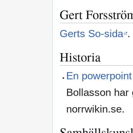
Gert Forsströ
Gerts So-sida
.
Historia
En powerpoint
Bollasson har 
norrwikin.se.
Samhällskuns