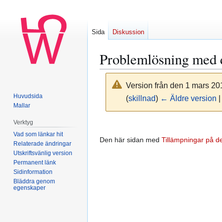
Sida
Diskussion
Problemlösning med 
Version från den 1 mars 20
Huvudsida
(
skillnad
)
← Äldre version
|
Mallar
Verktyg
Hoppa
Hoppa
Vad som länkar hit
till
till
Den här sidan med
Tillämpningar på d
Relaterade ändringar
navigering
sök
Utskriftsvänlig version
Permanent länk
Sidinformation
Bläddra genom
egenskaper