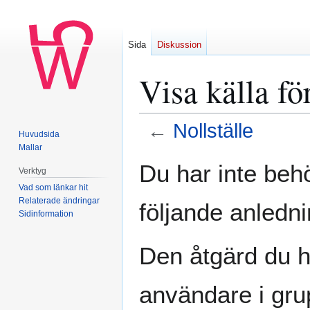
Sida
Diskussion
Visa källa fö
←
Nollställe
Huvudsida
Mallar
Hoppa
Hoppa
Du har inte behö
Verktyg
till
till
Vad som länkar hit
navigering
sök
Relaterade ändringar
följande anledni
Sidinformation
Den åtgärd du h
användare i gr