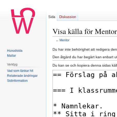
Sida
Diskussion
Visa källa för Mentor
←
Mentor
Hoppa
Hoppa
Du har inte behörighet att redigera den
Huvudsida
till
till
Mallar
Den åtgärd du har begärt kan enbart u
navigering
sök
Verktyg
Du kan se och kopiera denna sidas käll
Vad som länkar hit
Relaterade ändringar
Sidinformation