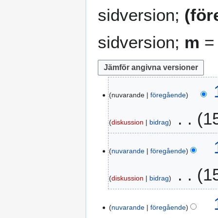
sidversion;
(fö
sidversion;
m
= 
1
nuvarande
föregående
9
s
1
e
diskussion
bidrag
p
I
t
n
e
nuvarande
föregående
g
m
1
e
b
diskussion
bidrag
n
e
r
r
I
e
2
n
nuvarande
föregående
d
0
g