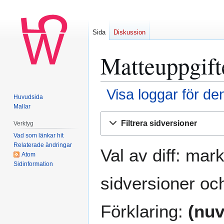
Sida
Diskussion
Matteuppgifte
Visa loggar för de
Huvudsida
Mallar
Hoppa
Hoppa
Filtrera sidversioner
Verktyg
till
till
Vad som länkar hit
navigering
sök
Relaterade ändringar
Val av diff: mar
Atom
Sidinformation
sidversioner och
Förklaring:
(nuv