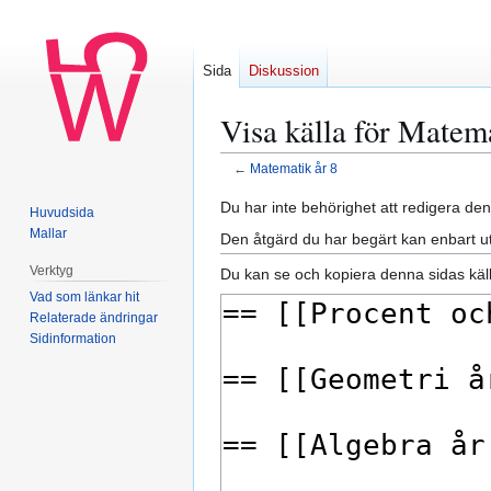
Sida
Diskussion
Visa källa för Matema
←
Matematik år 8
Hoppa
Hoppa
Du har inte behörighet att redigera den
Huvudsida
till
till
Mallar
Den åtgärd du har begärt kan enbart u
navigering
sök
Verktyg
Du kan se och kopiera denna sidas käll
Vad som länkar hit
Relaterade ändringar
Sidinformation