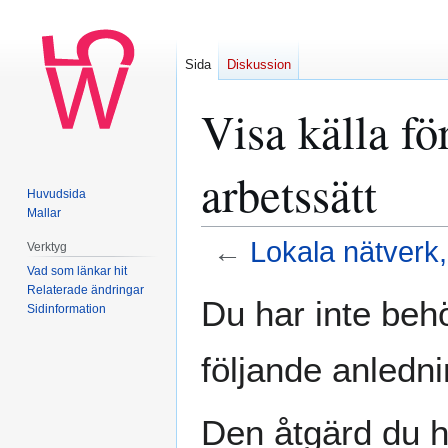
Sida
Diskussion
Visa källa f
arbetssätt
Huvudsida
Mallar
←
Lokala nätverk
Verktyg
Vad som länkar hit
Relaterade ändringar
Hoppa
Hoppa
Du har inte behö
Sidinformation
till
till
navigering
sök
följande anledni
Den åtgärd du h