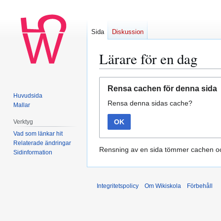
Sida
Diskussion
Lärare för en dag
Hoppa
Hoppa
Rensa cachen för denna sida
till
till
Huvudsida
Rensa denna sidas cache?
navigering
sök
Mallar
OK
Verktyg
Vad som länkar hit
Relaterade ändringar
Rensning av en sida tömmer cachen oc
Sidinformation
Integritetspolicy
Om Wikiskola
Förbehåll