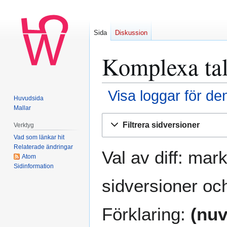
Sida
Diskussion
Komplexa tal
Visa loggar för de
Huvudsida
Mallar
Hoppa
Hoppa
Filtrera sidversioner
Verktyg
till
till
Vad som länkar hit
navigering
sök
Relaterade ändringar
Val av diff: mar
Atom
Sidinformation
sidversioner och
Förklaring:
(nuv