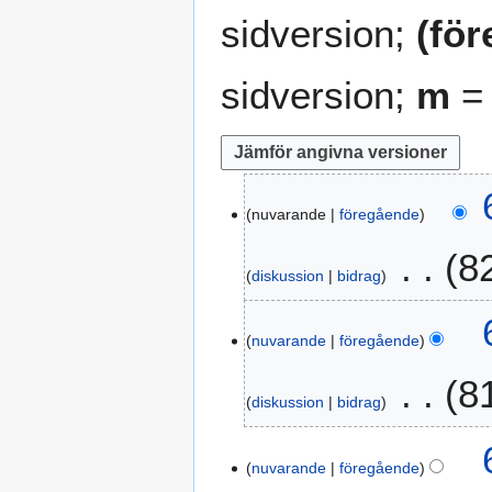
sidversion;
(fö
sidversion;
m
= 
6
nuvarande
föregående
d
e
8
c
diskussion
bidrag
e
I
m
n
b
nuvarande
föregående
g
e
8
e
r
diskussion
bidrag
n
2
r
0
I
e
1
n
nuvarande
föregående
d
6
g