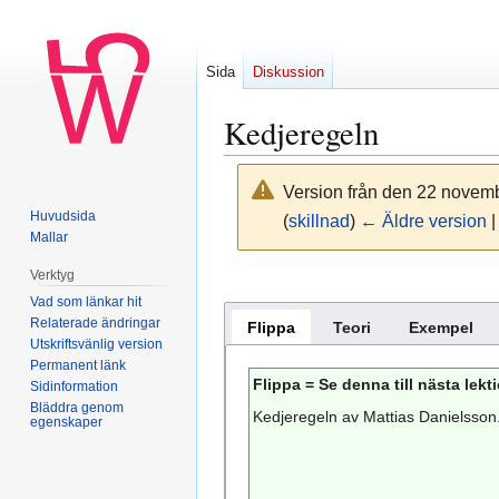
Sida
Diskussion
Kedjeregeln
Version från den 22 novemb
Huvudsida
(
skillnad
)
← Äldre version
|
Mallar
Verktyg
Hoppa
Hoppa
Vad som länkar hit
till
till
Relaterade ändringar
Flippa
Teori
Exempel
Utskriftsvänlig version
navigering
sök
Permanent länk
Flippa = Se denna till nästa lekt
Sidinformation
Bläddra genom
Kedjeregeln av Mattias Danielsson.
egenskaper