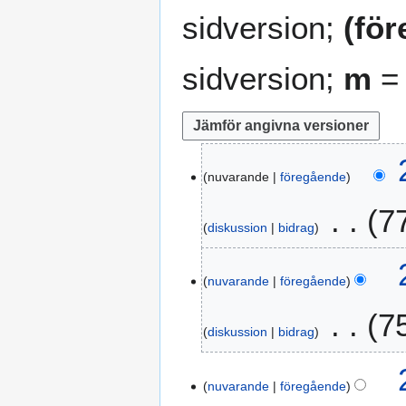
sidversion;
(fö
sidversion;
m
= 
2
nuvarande
föregående
2
n
7
o
diskussion
bidrag
v
I
e
n
m
nuvarande
föregående
g
b
7
e
e
diskussion
bidrag
n
r
r
2
e
0
nuvarande
föregående
d
2