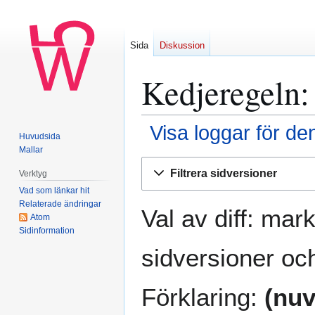
Sida
Diskussion
Kedjeregeln
:
Visa loggar för de
Huvudsida
Mallar
Hoppa
Hoppa
Filtrera sidversioner
Verktyg
till
till
Vad som länkar hit
navigering
sök
Relaterade ändringar
Val av diff: mar
Atom
Sidinformation
sidversioner och
Förklaring:
(nuv