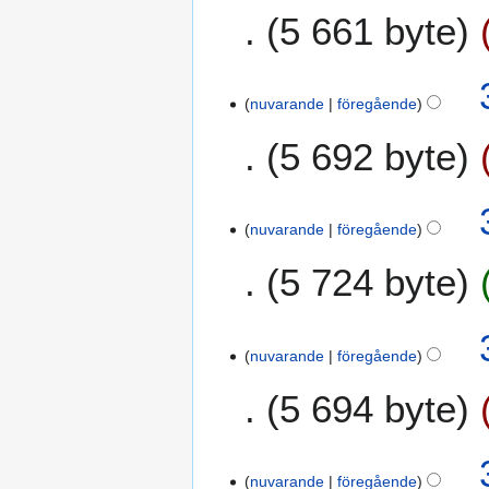
i
g
5 661 byte
t
2
g
t
0
e
n
1
3
r
i
7
nuvarande
föregående
o
i
n
k
n
g
5 692 byte
t
g
o
s
b
s
e
a
nuvarande
föregående
r
m
5 724 byte
2
m
0
a
1
n
7
f
nuvarande
föregående
a
5 694 byte
t
t
n
i
nuvarande
föregående