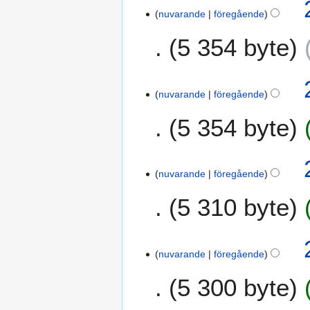
r
e
nuvarande
föregående
i
r
n
5 354 byte
2
g
0
s
1
s
7
a
nuvarande
föregående
m
5 354 byte
m
a
n
f
nuvarande
föregående
a
5 310 byte
t
t
n
i
nuvarande
föregående
n
g
5 300 byte