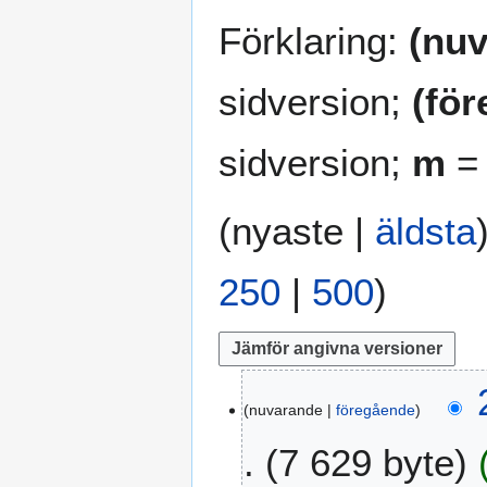
Förklaring:
(nuv
sidversion;
(fö
sidversion;
m
= 
(
nyaste
|
äldsta
250
|
500
)
2
nuvarande
föregående
o
k
7 629 byte
t
o