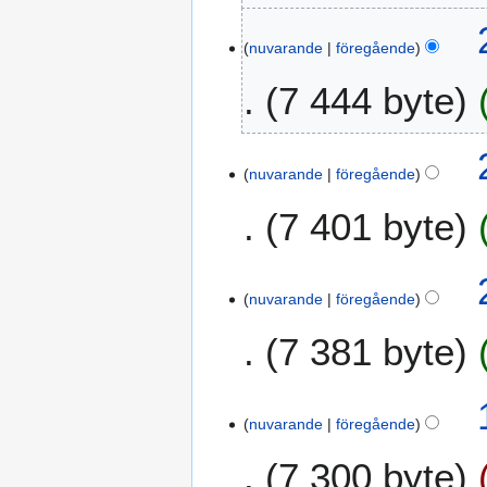
b
e
nuvarande
föregående
r
7 444 byte
2
0
1
9
nuvarande
föregående
7 401 byte
nuvarande
föregående
7 381 byte
1
nuvarande
föregående
o
k
7 300 byte
t