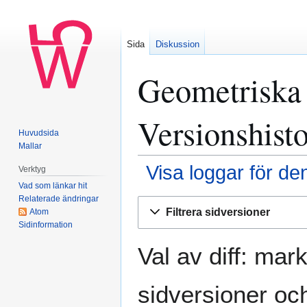
Sida
Diskussion
Geometriska 
Versionshisto
Huvudsida
Mallar
Visa loggar för de
Verktyg
Vad som länkar hit
Relaterade ändringar
Hoppa
Hoppa
Filtrera sidversioner
Atom
till
till
Sidinformation
navigering
sök
Val av diff: mar
sidversioner och