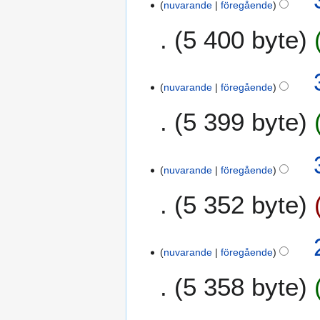
nuvarande
föregående
5 400 byte
nuvarande
föregående
5 399 byte
I
n
nuvarande
föregående
g
5 352 byte
e
n
r
2
e
nuvarande
föregående
o
d
k
i
5 358 byte
t
g
o
e
b