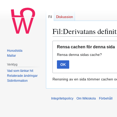
Fil
Diskussion
Fil:Derivatans defini
Hoppa
Hoppa
Rensa cachen för denna sida
till
till
Huvudsida
Rensa denna sidas cache?
navigering
sök
Mallar
OK
Verktyg
Vad som länkar hit
Relaterade ändringar
Rensning av en sida tömmer cachen oc
Sidinformation
Integritetspolicy
Om Wikiskola
Förbehåll