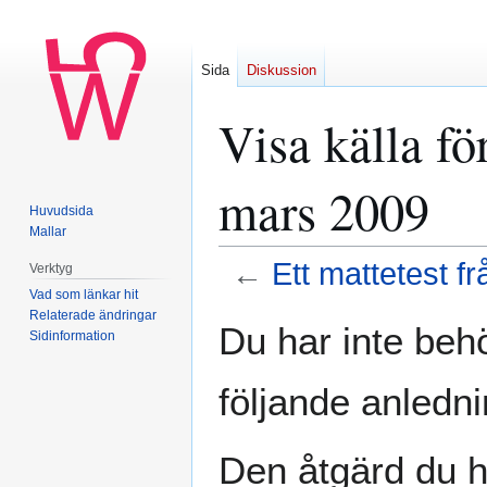
Sida
Diskussion
Visa källa fö
mars 2009
Huvudsida
Mallar
←
Ett mattetest 
Verktyg
Vad som länkar hit
Relaterade ändringar
Hoppa
Hoppa
Du har inte behö
Sidinformation
till
till
navigering
sök
följande anledni
Den åtgärd du h