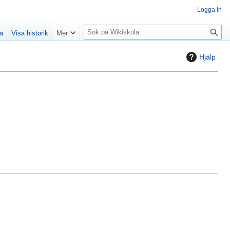
Logga in
S
la
Visa historik
Mer
ö
k
Hjälp