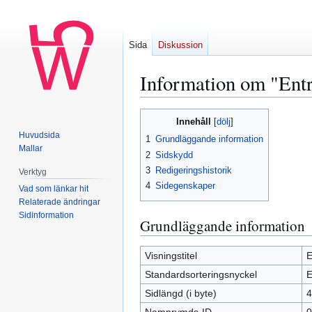
Sida
Diskussion
Information om "Ent
Hoppa
Hoppa
Innehåll
till
till
Huvudsida
1
Grundläggande information
navigering
sök
Mallar
2
Sidskydd
3
Redigeringshistorik
Verktyg
4
Sidegenskaper
Vad som länkar hit
Relaterade ändringar
Sidinformation
Grundläggande information
Visningstitel
E
Standardsorteringsnyckel
E
Sidlängd (i byte)
4