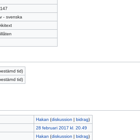
147
v - svenska
ikitext
illåten
bestämd tid)
bestämd tid)
Hakan
(
diskussion
|
bidrag
)
28 februari 2017 kl. 20.49
Hakan
(
diskussion
|
bidrag
)