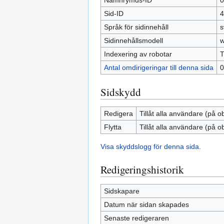
Namnrymds-ID
0
Sid-ID
4
Språk för sidinnehåll
s
Sidinnehållsmodell
w
Indexering av robotar
T
Antal omdirigeringar till denna sida
0
Sidskydd
Redigera
Tillåt alla användare (på o
Flytta
Tillåt alla användare (på o
Visa skyddslogg för denna sida.
Redigeringshistorik
Sidskapare
Datum när sidan skapades
Senaste redigeraren