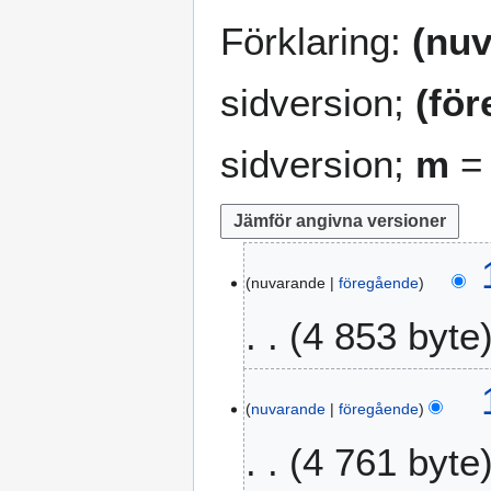
Förklaring:
(nuv
sidversion;
(fö
sidversion;
m
= 
1
nuvarande
föregående
5
o
4 853 byte
k
t
I
o
1
n
b
nuvarande
föregående
3
g
e
a
4 761 byte
e
r
u
n
2
g