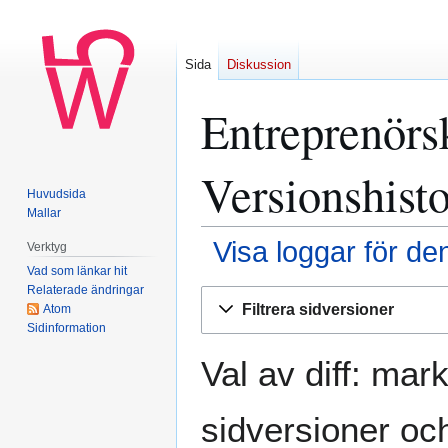
Sida
Diskussion
Entreprenörs
Versionshisto
Huvudsida
Mallar
Visa loggar för de
Verktyg
Vad som länkar hit
Relaterade ändringar
Hoppa
Hoppa
Filtrera sidversioner
Atom
till
till
Sidinformation
navigering
sök
Val av diff: mar
sidversioner och