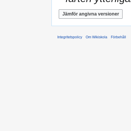
n
1
g
7
Integritetspolicy
Om Wikiskola
Förbehåll