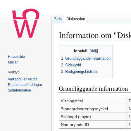
Sida
Diskussion
Information om "Dis
Hoppa
Hoppa
Innehåll
till
till
Huvudsida
1
Grundläggande information
navigering
sök
Mallar
2
Sidskydd
3
Redigeringshistorik
Verktyg
Vad som länkar hit
Relaterade ändringar
Grundläggande information
Sidinformation
Visningstitel
D
Standardsorteringsnyckel
N
Sidlängd (i byte)
1
Namnrymds-ID
1