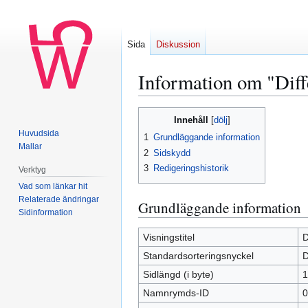
Sida
Diskussion
Information om "Diff
Hoppa
Hoppa
Innehåll
till
till
Huvudsida
1
Grundläggande information
navigering
sök
Mallar
2
Sidskydd
3
Redigeringshistorik
Verktyg
Vad som länkar hit
Relaterade ändringar
Grundläggande information
Sidinformation
Visningstitel
D
Standardsorteringsnyckel
D
Sidlängd (i byte)
1
Namnrymds-ID
0