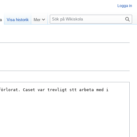
Logga in
S
la
Visa historik
Mer
ö
k