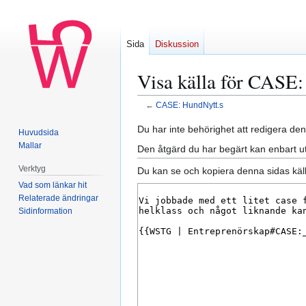
Sida
Diskussion
Visa källa för CASE:
←
CASE: HundNytt.s
Hoppa
Hoppa
Du har inte behörighet att redigera den
Huvudsida
till
till
Mallar
Den åtgärd du har begärt kan enbart u
navigering
sök
Verktyg
Du kan se och kopiera denna sidas käll
Vad som länkar hit
Relaterade ändringar
Sidinformation