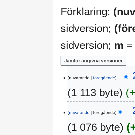
Förklaring:
(nuv
sidversion;
(fö
sidversion;
m
= 
2
nuvarande
föregående
4
m
1 113 byte
a
j
I
2
n
0
nuvarande
föregående
g
1
1 076 byte
e
0
n