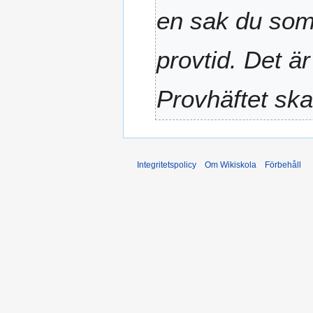
r
en sak du som 
e
d
i
provtid. Det ä
g
e
Provhäftet ska
r
i
n
g
s
Integritetspolicy
Om Wikiskola
Förbehåll
s
a
m
m
a
n
f
a
t
t