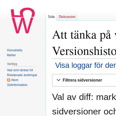
Sida
Diskussion
Att tänka på 
Versionshisto
Huvudsida
Mallar
Visa loggar för de
Verktyg
Vad som länkar hit
Relaterade ändringar
Hoppa
Hoppa
Filtrera sidversioner
Atom
till
till
Sidinformation
navigering
sök
Val av diff: mar
sidversioner och